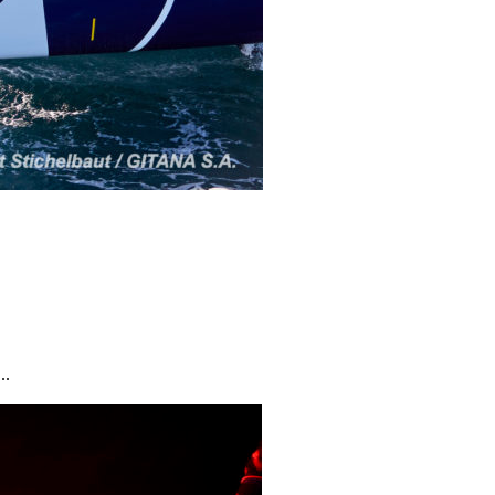
/23
,
Records
..