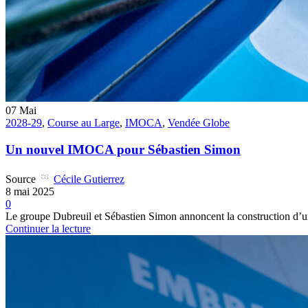
07
Mai
2028-29
,
Course au Large
,
IMOCA
,
Vendée Globe
Un nouvel IMOCA pour Sébastien Simon
Source
Cécile Gutierrez
8 mai 2025
0
Le groupe Dubreuil et Sébastien Simon annoncent la construction d’u
Continuer la lecture