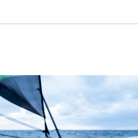
13
Fév
Class40
,
Classe Ultim 32/23
,
Course au Large
,
IM
4 classes, 4 parcours, 4 duos vainqueur