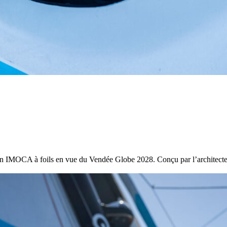
22
Jan
Classe Ultim 32/23
,
Records
,
Trophée Jules Verne
Gitana 17 devient Actual Ultim 4
Source
Gitana Team
22 janvier 2025
0
n IMOCA à foils en vue du Vendée Globe 2028. Conçu par l’architecte 