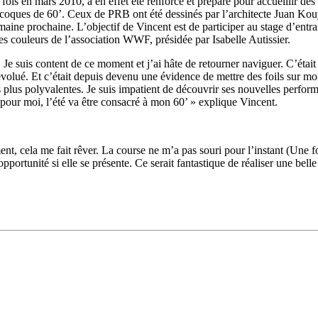
ois en mars 2010, a en effet été renforcé et préparé pour accueillir des f
oques de 60’. Ceux de PRB ont été dessinés par l’architecte Juan Kou
semaine prochaine. L’objectif de Vincent est de participer au stage d’en
 couleurs de l’association WWF, présidée par Isabelle Autissier.
Je suis content de ce moment et j’ai hâte de retourner naviguer. C’était
 évolué. Et c’était depuis devenu une évidence de mettre des foils sur mo
s plus polyvalentes. Je suis impatient de découvrir ses nouvelles perform
pour moi, l’été va être consacré à mon 60’ » explique Vincent.
28
Fév
ARKEA ULTIM CHALLENGE
,
Classe Ultim 32
Un an déjà !
, cela me fait rêver. La course ne m’a pas souri pour l’instant (Une f
l’opportunité si elle se présente. Ce serait fantastique de réaliser une be
Source
Gitana Team
28 février 2025
0