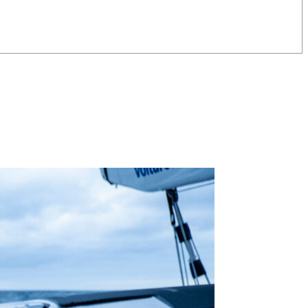
OCA
,
Multi50 - Ocean Fifty
,
Transat Café l'Or
,
Transat Jacques Vabre
s