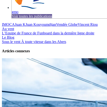
gmo
Voir toutes les publications
IMOCA
Juan K
Juan Kouyoumdjian
Vendée Globe
Vincent Riou
Au vent
L’Equipe de France de Funboard dans la dernière ligne droite
Le Blog
Sous le vent
À toute vitesse dans les Abers
Articles connexes