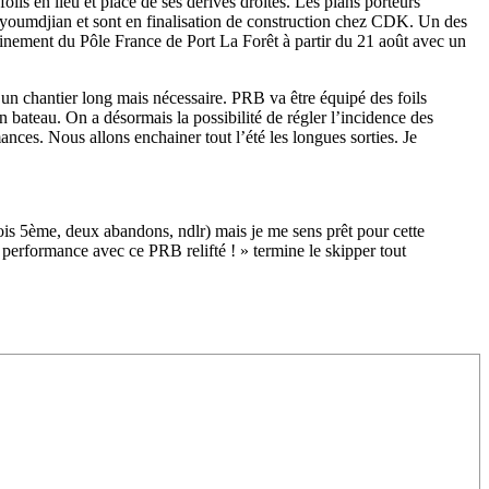
oils en lieu et place de ses dérives droites. Les plans porteurs
youmdjian et sont en finalisation de construction chez CDK. Un des
trainement du Pôle France de Port La Forêt à partir du 21 août avec un
 un chantier long mais nécessaire. PRB va être équipé des foils
n bateau. On a désormais la possibilité de régler l’incidence des
ances. Nous allons enchainer tout l’été les longues sorties. Je
/23
,
Records
ois 5ème, deux abandons, ndlr) mais je me sens prêt pour cette
lle performance avec ce PRB relifté ! » termine le skipper tout