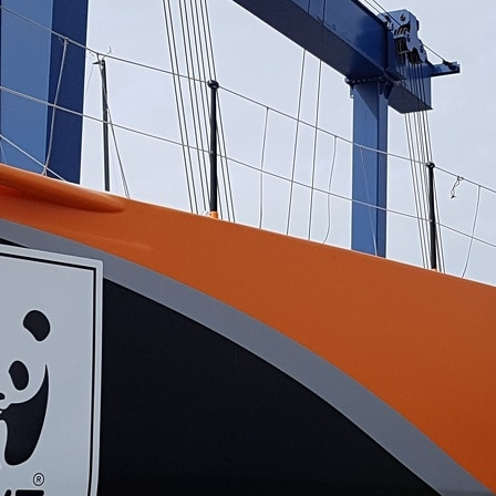
05
Mai
Classe Ultim 32/23
,
Records
,
Trophée Jules Verne
Un nouveau Maxi Edmond de Rothsch
Source
Gitana Team
8 mai 2025
0