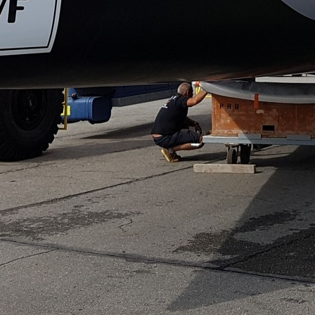
13
Mar
Records
,
Vitesse absolue
SP80 franchit la barre mythique des 5