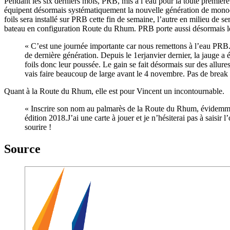
Pendant les six derniers mois, PRB, mis à l’eau pour la toute première f
équipent désormais systématiquement la nouvelle génération de monoc
foils sera installé sur PRB cette fin de semaine, l’autre en milieu de 
bateau en configuration Route du Rhum. PRB porte aussi désormais les
« C’est une journée importante car nous remettons à l’eau PRB. 
de dernière génération. Depuis le 1erjanvier dernier, la jauge a
foils donc leur poussée. Le gain se fait désormais sur des allure
vais faire beaucoup de large avant le 4 novembre. Pas de break 
Quant à la Route du Rhum, elle est pour Vincent un incontournable.
« Inscrire son nom au palmarès de la Route du Rhum, évidemment
édition 2018.J’ai une carte à jouer et je n’hésiterai pas à saisir 
sourire !
Source