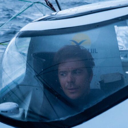
Source
Transat Café l'Or
13 février 2025
0