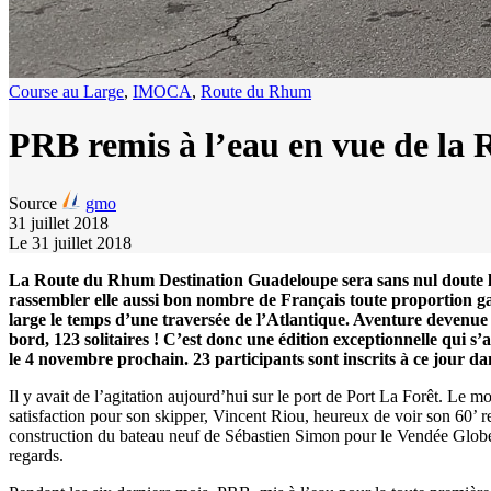
Course au Large
,
IMOCA
,
Route du Rhum
PRB remis à l’eau en vue de la
Source
gmo
31 juillet 2018
Le 31 juillet 2018
La Route du Rhum Destination Guadeloupe sera sans nul doute l’é
rassembler elle aussi bon nombre de Français toute proportion gard
large le temps d’une traversée de l’Atlantique. Aventure devenue 
bord, 123 solitaires ! C’est donc une édition exceptionnelle qui 
le 4 novembre prochain. 23 participants sont inscrits à ce jour 
Il y avait de l’agitation aujourd’hui sur le port de Port La Forêt. Le
satisfaction pour son skipper, Vincent Riou, heureux de voir son 60’ re
construction du bateau neuf de Sébastien Simon pour le Vendée Globe,
regards.