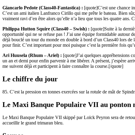
Giancarlo Pedote (Class40-Fantastica) :
[quote]C’est une chance inc
C’est un ami italien Lanfranco Cirillo qui me prête le bateau. Bien sûr,
vraiment ravi d’en être alors qu’elle n’a lieu que tous les quatre ans.
Philippa Hutton Squire (Class40 – Swish) :
[quote]Suite à la derni
opportunité qui ne se refuse pas ! J’ai une équipe formidable autour 
déjà bouclé un tour du monde en double à bord d’un Class40 lors de l
pour finir. C’est important pour moi puisque c’est la première fois qu
Ari Huusela (Rhum – Ariel) :
[quote]J’ai quelques appréhensions con
un an et demi pour enfin parvenir à me libérer. A présent, j’espère ar
me suivent déjà et participent à faire connaître la course.[/quote]
Le chiffre du jour
85. C’est la pression en tonnes exercées sur la rotule de mât de Spind
Le Maxi Banque Populaire VII au ponton 
Le Maxi Banque Populaire VII skippé par Loïck Peyron sera de retou
accueillir le grand trimaran bleu.