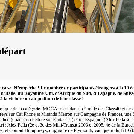
 départ
française. N’empêche ! Le nombre de participants étrangers à la 
 d’Italie, du Royaume-Uni, d’Afrique du Sud, d’Espagne, de Suisse,
la victoire ou au podium de leur classe !
xotique de la catégorie IMOCA, c’est dans la famille des Class40 et des
s sur Cat Phone et Miranda Merron sur Campagne de France), une Sud
13
Mar
talien (Giancarlo Pedote sur Fantastica) et un Espagnol (Alex Pella sur 
Records
,
Vitesse absolue
cri : Alex Pella (2e et 3e des Mini-Transat 2003 et 2005, 4e de la Barc
ées, et Conrad Humphreys, originaire de Plymouth, vainqueur du BT Glo
SP80 franchit la barre mythique des 5