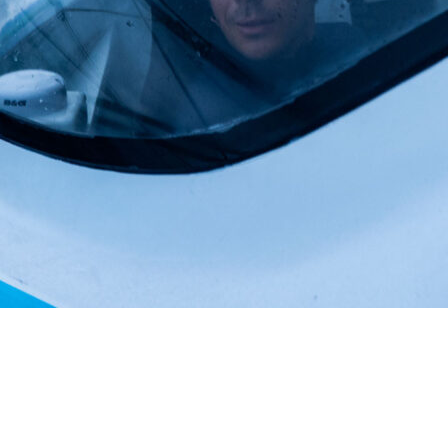
22
Jan
Classe Ultim 32/23
,
Records
,
Trophée Jules Verne
Gitana 17 devient Actual Ultim 4
Source
Gitana Team
22 janvier 2025
0