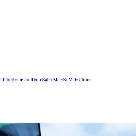
à Pitre
Route du Rhum
Saint Malo
St Malo
Ultime
13
Fév
Class40
,
Classe Ultim 32/23
,
Course au Large
,
IM
4 classes, 4 parcours, 4 duos vainqueur