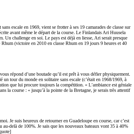
ans escale en 1969, vient se frotter à ses 19 camarades de classe sur
ite avant même le départ de la course. Le Finlandais Ari Huusela
. Un challenge en soi. Le pays est déjà en liesse, Ari serait presque
e Rhum (victoire en 2010 en classe Rhum en 19 jours 9 heures et 40
 vous répond d’une boutade qu’il est prêt à vous défier physiquement.
 un tour du monde en solitaire sans escale (c’était en 1968/1969, à
itation que lui procure toujours la compétition. « L’ambiance est géniale
ns la course : « jusqu’à la pointe de la Bretagne, je serais très attentif
oi. Je suis heureux de retourner en Guadeloupe en course, car c’est
teau au-delà de 100%. Je sais que les nouveaux bateaux vont 35 à 40%
quote]