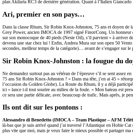
plan Akilaria RC3 de dernière génération. Quant à l’Italien Giancarlo Pe
Ari, premier en son pays…
Dans la classe Rhum, Sir Robin Knox-Johnston, 75 ans et doyen de la c
Grey Power, ancien IMOCA de 1997 signé Finot/Conq. Un honneur que 
sur son monocoque de 40 pieds (Neste Oil), s’il parvient « à arriver d
devenu une star chez lui ! Enfin, Andrea Mura sur son open 50 Vento 
secondes, meilleur temps de la catégorie)… avant de s’engager sur l
Sir Robin Knox-Johnston : la fougue du d
Ne demandez surtout pas au vétéran de l’épreuve s’il se sent assez en
75 ans Sir Robin Knox-Johnston ? « Dans ma tête, j’en ai 45 » rétorqu
l’occasion du Golden Globe). La Route du Rhum, il y a déjà participé une
ici » lance t-il tout sourire au milieu de la foule. « Mon bateau est pres
ce sera une partie délicate, avec beaucoup de trafic. Mais après, je pen
Ils ont dit sur les pontons :
Alessandro di Benedetto (IMOCA – Team Plastique – AFM Télét
là-bas que je suis arrivé quand j’ai traversé l’Atlantique en Hobie C
plus vite que moi, mais je veux faire le mieux possible et partager 