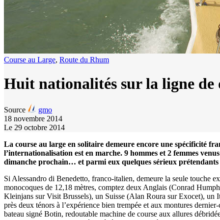
Course au Large
,
Route du Rhum
Huit nationalités sur la ligne de
Source
gmo
18 novembre 2014
Le 29 octobre 2014
La course au large en solitaire demeure encore une spécificité 
l’internationalisation est en marche. 9 hommes et 2 femmes venus
dimanche prochain… et parmi eux quelques sérieux prétendants à 
Si Alessandro di Benedetto, franco-italien, demeure la seule touche e
monocoques de 12,18 mètres, comptez deux Anglais (Conrad Humphrey
Kleinjans sur Visit Brussels), un Suisse (Alan Roura sur Exocet), un I
près deux ténors à l’expérience bien trempée et aux montures dernier-
bateau signé Botin, redoutable machine de course aux allures débrid