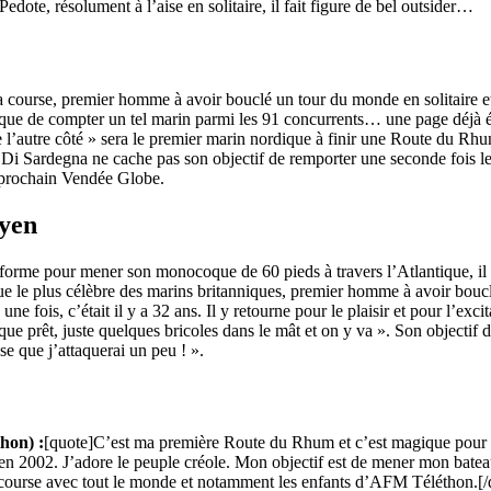
dote, résolument à l’aise en solitaire, il fait figure de bel outsider…
Source
SP80
13 mars 2025
0
ourse, premier homme à avoir bouclé un tour du monde en solitaire et s
de compter un tel marin parmi les 91 concurrents… une page déjà écr
e l’autre côté » sera le premier marin nordique à finir une Route du Rhum
Di Sardegna ne cache pas son objectif de remporter une seconde fois l
e prochain Vendée Globe.
oyen
 forme pour mener son monocoque de 60 pieds à travers l’Atlantique, il
e le plus célèbre des marins britanniques, premier homme à avoir bouclé
 fois, c’était il y a 32 ans. Il y retourne pour le plaisir et pour l’exc
que prêt, juste quelques bricoles dans le mât et on y va ». Son objectif da
se que j’attaquerai un peu ! ».
hon) :
[quote]C’est ma première Route du Rhum et c’est magique pour m
at en 2002. J’adore le peuple créole. Mon objectif est de mener mon ba
ma course avec tout le monde et notamment les enfants d’AFM Téléthon.[/