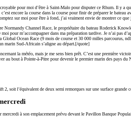
royable pour moi d’être à Saint-Malo pour disputer ce Rhum. Il y a que
 c’est encore la course dans la course pour finir de préparer le bateau av
 Comptez sur moi pour être à fond, j’ai vraiment envie de montrer ce que 
ère Normandy Channel Race, le propriétaire du bateau Roderick Knowles 
de moi pour m’accompagner dans ma préparation tardive. Je n’ai pas d’ap
a Global Ocean Race (9 mois de course et 30 000 milles parcourus, ndlr)
’un marin Sud-Africain s’aligne au départ.[/quote]
28
Fév
ARKEA ULTIM CHALLENGE
,
Classe Ultim 32
cernant la météo, mais je me sens bien prêt. C’est une première victoire
river au bout à Pointe-à-Pitre pour devenir le premier marin des pays d
Un an déjà !
Source
Gitana Team
28 février 2025
0
rift 2, soit l’équivalent de deux semi remorques sur une surface grande 
mercredi
r mercredi à son emplacement prévu devant le Pavillon Banque Populai