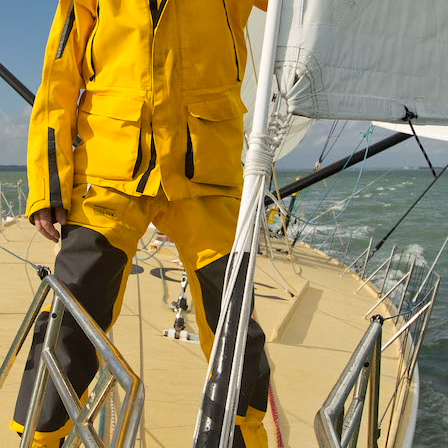
05
Mai
Classe Ultim 32/23
,
Records
,
Trophée Jules Verne
Un nouveau Maxi Edmond de Rothsch
Source
Gitana Team
8 mai 2025
0