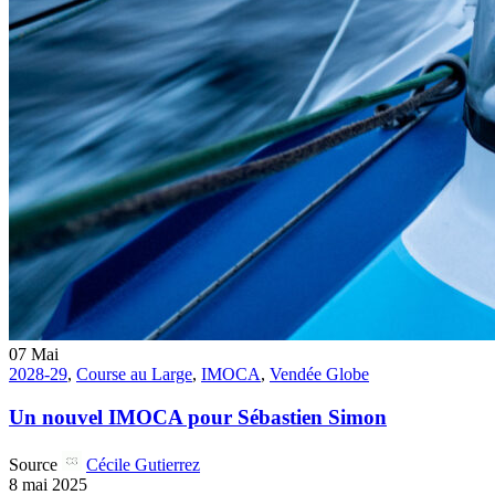
07
Mai
2028-29
,
Course au Large
,
IMOCA
,
Vendée Globe
Un nouvel IMOCA pour Sébastien Simon
Source
Cécile Gutierrez
8 mai 2025