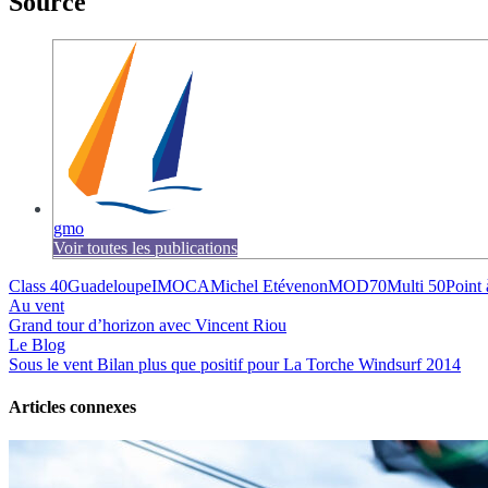
Source
gmo
Voir toutes les publications
Class 40
Guadeloupe
IMOCA
Michel Etévenon
MOD70
Multi 50
Point 
Au vent
Grand tour d’horizon avec Vincent Riou
Le Blog
Sous le vent
Bilan plus que positif pour La Torche Windsurf 2014
Articles connexes