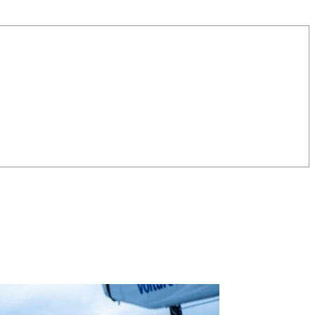
OCA
,
Multi50 - Ocean Fifty
,
Transat Café l'Or
,
Transat Jacques Vabre
s